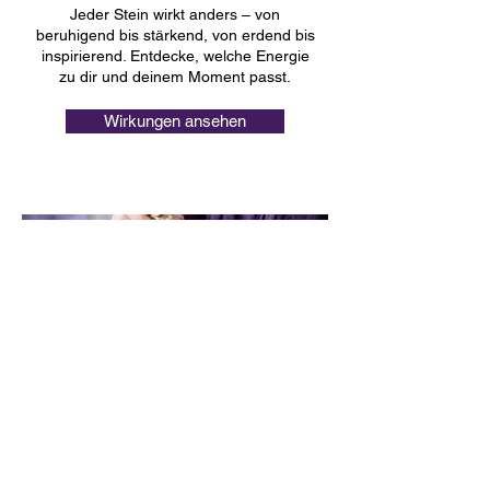
Jeder Stein wirkt anders – von
beruhigend bis stärkend, von erdend bis
inspirierend. Entdecke, welche Energie
zu dir und deinem Moment passt.
Wirkungen ansehen
Geschenke für jeden Anlass
Ob für Sie, für Ihn oder für Kinder –
Schmuck, der eine besondere
Bedeutung trägt. Finde das passende
Geschenk für jeden Anlass.