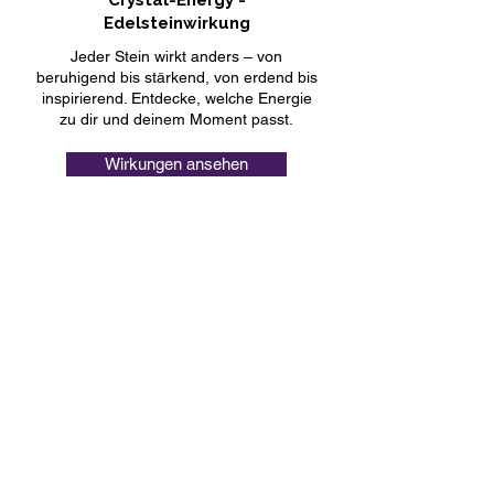
Edelsteinwirkung
Jeder Stein wirkt anders – von
beruhigend bis stärkend, von erdend bis
inspirierend. Entdecke, welche Energie
zu dir und deinem Moment passt.
Wirkungen ansehen
Geschenke für jeden Anlass
Ob für Sie, für Ihn oder für Kinder –
Schmuck, der eine besondere
Bedeutung trägt. Finde das passende