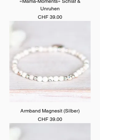
«Mama-Moments» Schlaf &
Unruhen
Preis
CHF 39.00
Armband Magnesit (Silber)
Preis
CHF 39.00