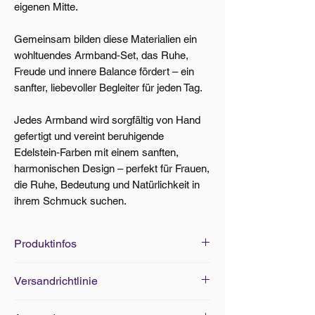
eigenen Mitte.
Gemeinsam bilden diese Materialien ein
wohltuendes Armband‑Set, das Ruhe,
Freude und innere Balance fördert – ein
sanfter, liebevoller Begleiter für jeden Tag.
Jedes Armband wird sorgfältig von Hand
gefertigt und vereint beruhigende
Edelstein‑Farben mit einem sanften,
harmonischen Design – perfekt für Frauen,
die Ruhe, Bedeutung und Natürlichkeit in
ihrem Schmuck suchen.
Produktinfos
Edelsteine Grösse: Ø 5-8mm
Versandrichtlinie
Armbänder Standard-Grösse: 18cm
(elastisch)
Versand innerhalb von 5-7 Werktagen