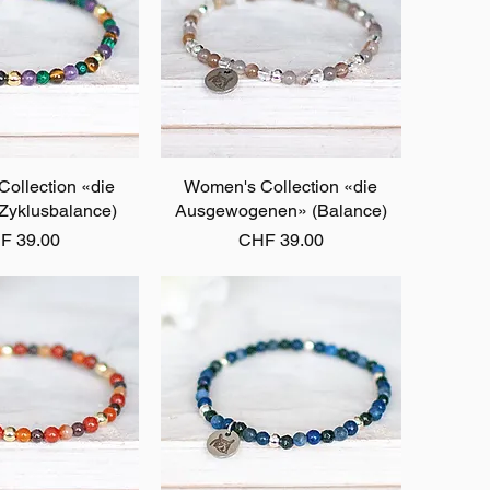
ollection «die
ellansicht
Women's Collection «die
Schnellansicht
(Zyklusbalance)
Ausgewogenen» (Balance)
is
Preis
F 39.00
CHF 39.00