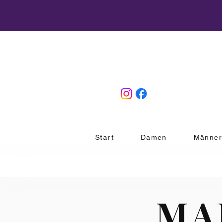
Start
Damen
Männe
MA