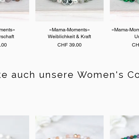
ments»
sicht
«Mama-Moments»
Schnellansicht
«Mama-Mome
Schn
schaft
Weiblichkeit & Kraft
U
Preis
Pre
.00
CHF 39.00
CH
e auch unsere Women's Co