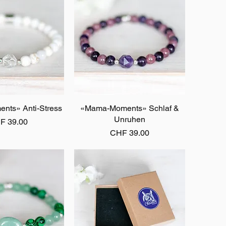
ts» Anti-Stress
ellansicht
«Mama-Moments» Schlaf &
Schnellansicht
Unruhen
is
F 39.00
Preis
CHF 39.00