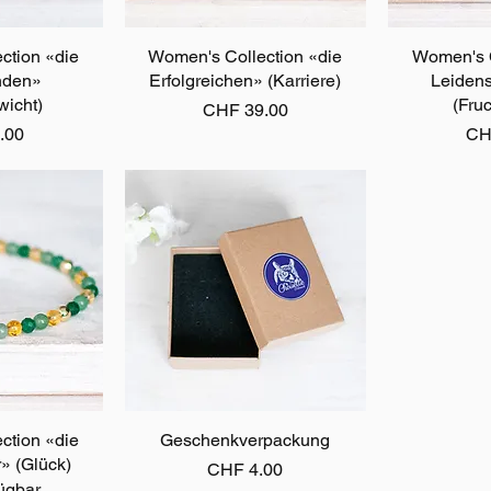
ction «die
sicht
Women's Collection «die
Schnellansicht
Women's C
Schn
nden»
Erfolgreichen» (Karriere)
Leidens
wicht)
(Fruc
Preis
CHF 39.00
Pre
.00
CH
ction «die
sicht
Geschenkverpackung
Schnellansicht
» (Glück)
Preis
CHF 4.00
fügbar