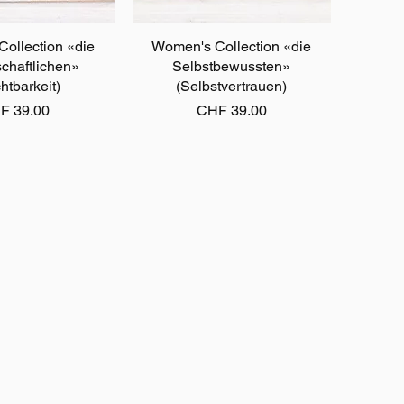
ollection «die
ellansicht
Women's Collection «die
Schnellansicht
chaftlichen»
Selbstbewussten»
htbarkeit)
(Selbstvertrauen)
is
Preis
F 39.00
CHF 39.00