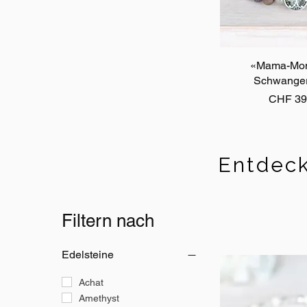
«Mama-Mo
Schnellan
Schwanger
Preis
CHF 39
Entdeck
Filtern nach
Edelsteine
Achat
Amethyst