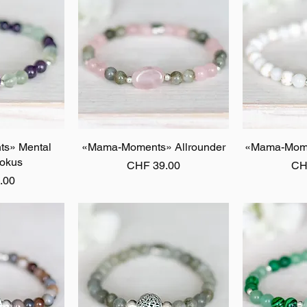
s» Mental
sicht
«Mama-Moments» Allrounder
Schnellansicht
«Mama-Momen
Schn
okus
Preis
Pre
CHF 39.00
CH
.00