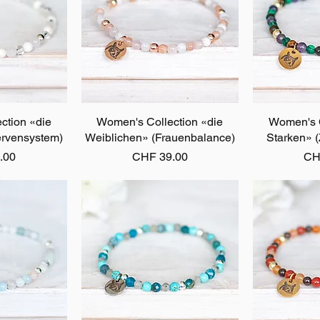
ction «die
sicht
Women's Collection «die
Schnellansicht
Women's C
Schn
ervensystem)
Weiblichen» (Frauenbalance)
Starken» 
Preis
Pre
.00
CHF 39.00
CH