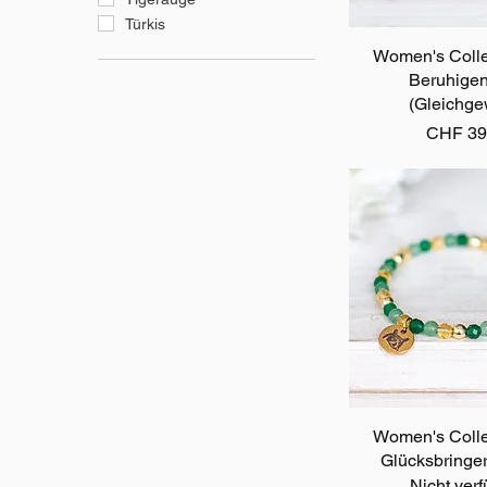
Türkis
Women's Colle
Schnellan
Beruhige
(Gleichge
Preis
CHF 39
Women's Colle
Schnellan
Glücksbringer
Nicht ver