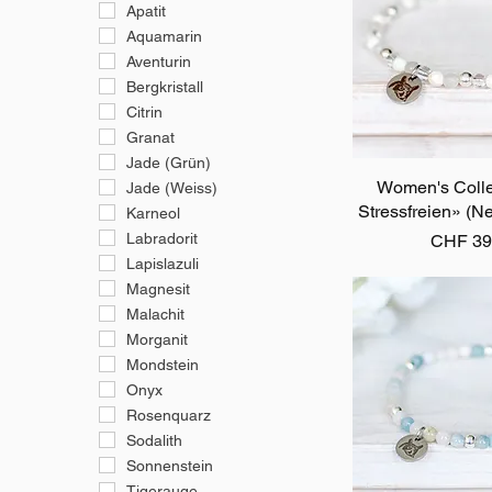
Apatit
Aquamarin
Aventurin
Bergkristall
Citrin
Granat
Jade (Grün)
Women's Colle
Schnellan
Jade (Weiss)
Stressfreien» (N
Karneol
Labradorit
Preis
CHF 39
Lapislazuli
Magnesit
Malachit
Morganit
Mondstein
Onyx
Rosenquarz
Sodalith
Sonnenstein
Tigerauge