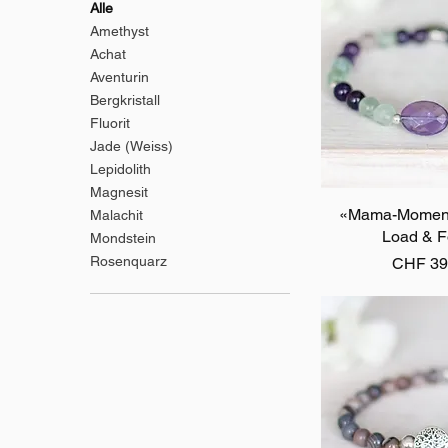
Alle
Amethyst
Achat
Aventurin
Bergkristall
Fluorit
Jade (Weiss)
Lepidolith
Magnesit
«Mama-Moment
Schnellan
Malachit
Load & F
Mondstein
Rosenquarz
Preis
CHF 39