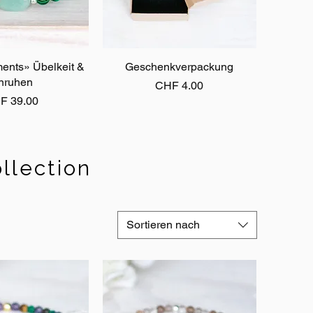
nts» Übelkeit &
ellansicht
Geschenkverpackung
Schnellansicht
nruhen
Preis
CHF 4.00
is
F 39.00
llection
Sortieren nach