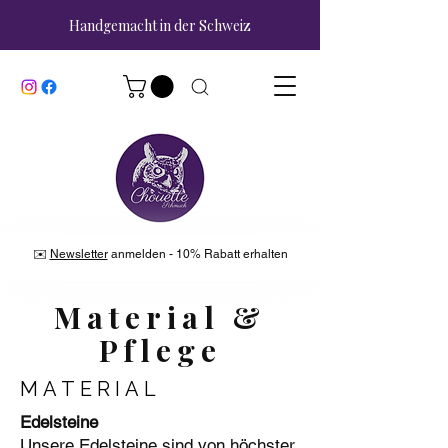
Handgemacht in der Schweiz
✉️
Newsletter
anmelden - 10% Rabatt erhalten
Material &
Pflege
MATERIAL
Edelsteine
Unsere Edelsteine sind von höchster