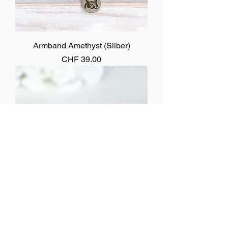
Armband Amethyst (Silber)
Preis
CHF 39.00
Armband Amethyst Mix (Silber)
Preis
CHF 39.00