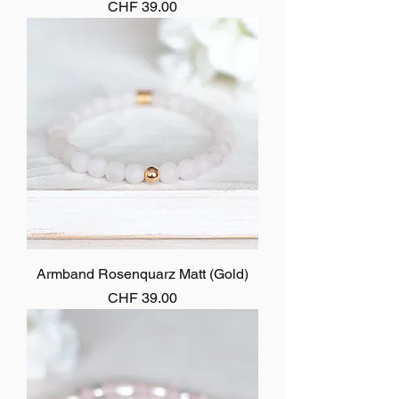
Preis
CHF 39.00
Armband Rosenquarz Matt (Gold)
Preis
CHF 39.00