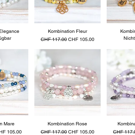
Elegance
sicht
Kombination Fleur
Schnellansicht
Kombin
Schn
fügbar
Nicht
Standardpreis
Sale-Preis
CHF 117.00
CHF 105.00
n Mare
sicht
Kombination Rose
Schnellansicht
Kombina
Schn
le-Preis
Standardpreis
Sale-Preis
Standardp
HF 105.00
CHF 117.00
CHF 105.00
CHF 117.