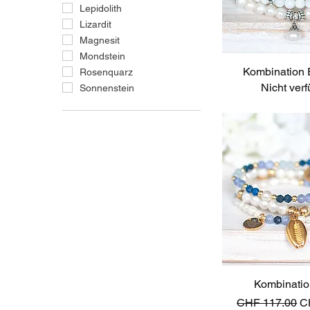
Lepidolith
Lizardit
Magnesit
Mondstein
Kombination 
Schnellan
Rosenquarz
Nicht ver
Sonnenstein
Kombinatio
Schnellan
Standardpreis
Sa
CHF 117.00
C