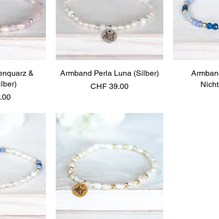
enquarz &
sicht
Armband Perla Luna (Silber)
Schnellansicht
Armban
Schn
ilber)
Nicht
Preis
CHF 39.00
.00