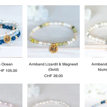
n Ocean
sicht
Armband Lizardit & Magnesit
Schnellansicht
Armband 
Schn
(Gold)
Nicht
le-Preis
HF 105.00
Preis
CHF 39.00