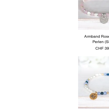
Armband Ros
Schnellan
Perlen (S
Preis
CHF 39