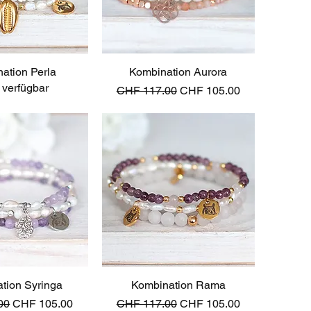
ation Perla
ellansicht
Kombination Aurora
Schnellansicht
 verfügbar
Standardpreis
Sale-Preis
CHF 117.00
CHF 105.00
tion Syringa
ellansicht
Kombination Rama
Schnellansicht
reis
Sale-Preis
Standardpreis
Sale-Preis
00
CHF 105.00
CHF 117.00
CHF 105.00