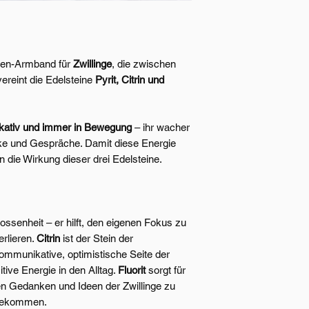
Edelsteine Grösse
Standard-Grösse: 1
hen-Armband für
Zwillinge
, die zwischen
vereint die Edelsteine
Pyrit, Citrin und
kativ und immer in Bewegung
– ihr wacher
ke und Gespräche. Damit diese Energie
n die Wirkung dieser drei Edelsteine.
lossenheit – er hilft, den eigenen Fokus zu
erlieren.
Citrin
ist der Stein der
kommunikative, optimistische Seite der
itive Energie in den Alltag.
Fluorit
sorgt für
elen Gedanken und Ideen der Zwillinge zu
ubekommen.