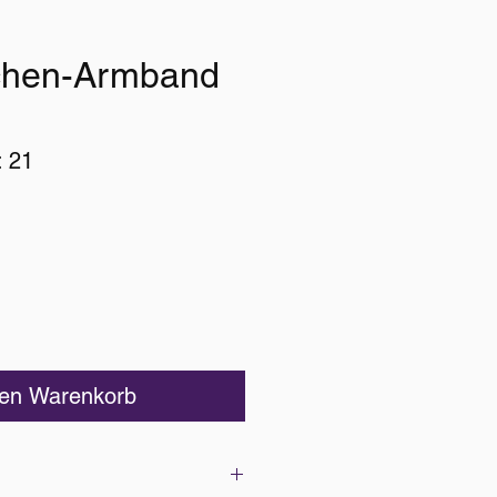
chen-Armband
: 21
Preis
den Warenkorb