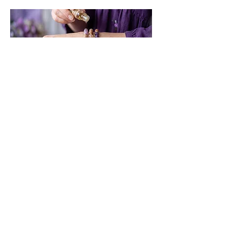
Geschenke für jeden Anlass
Ob für Sie, für Ihn oder für Kinder –
Schmuck, der eine besondere
Bedeutung trägt. Finde das passende
Geschenk für jeden Anlass.
Geschenke entdecken