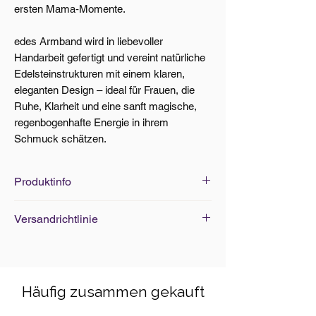
ersten Mama‑Momente.
edes Armband wird in liebevoller
Handarbeit gefertigt und vereint natürliche
Edelsteinstrukturen mit einem klaren,
eleganten Design – ideal für Frauen, die
Ruhe, Klarheit und eine sanft magische,
regenbogenhafte Energie in ihrem
Schmuck schätzen.
Produktinfo
Edelsteine Grösse: Ø 6mm
Versandrichtlinie
Armband Standard-Grösse: 18cm
(elastisch)
Versand innerhalb von 5-7 Werktagen
mit A-Post. Ab CHF 100.- Bestellwert
ist der Versand kostenlos. Weitere
Häufig zusammen gekauft
Details siehe
hier
.