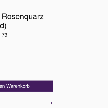
 Rosenquarz
d)
: 73
Preis
den Warenkorb