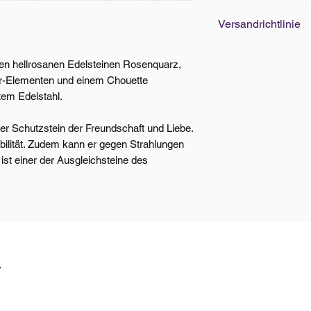
Edelsteine Grösse
Versandrichtlinie
Armbänder Standar
Versand innerhalb 
den hellrosanen Edelsteinen Rosenquarz,
Ab CHF 100.- Beste
ber-Elementen und einem Chouette
kostenlos. Weitere
em Edelstahl.
der Schutzstein der Freundschaft und Liebe.
ibilität. Zudem kann er gegen Strahlungen
st einer der Ausgleichsteine des
t