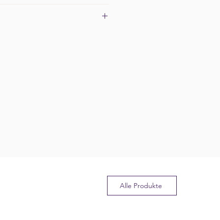
: Ø 6mm
d-Grösse: 18cm (elastisch)
von 5-7 Werktagen mit A-Post.
llwert ist der Versand
 Details siehe
hier
.
Alle Produkte