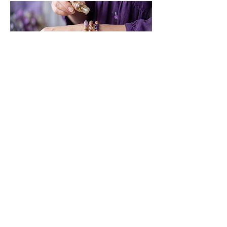
Geschenke für jeden Anlass
Ob für Sie, für Ihn oder für Kinder –
Schmuck, der eine besondere
Bedeutung trägt. Finde das passende
Geschenk für jeden Anlass.
Geschenke entdecken