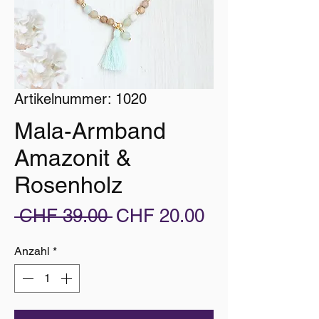
Artikelnummer: 1020
Mala-Armband
Amazonit &
Rosenholz
Standardpreis
Sale-
 CHF 39.00 
CHF 20.00
Preis
Anzahl
*