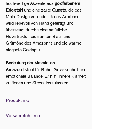
hochwertige Akzente aus
goldfarbenem
Edelstahl
und eine zarte
Quaste
, die das
Mala‑Design vollendet. Jedes Armband
wird liebevoll von Hand gefertigt und
überzeugt durch seine natürliche
Holzstruktur, die sanften Blau‑ und
Grüntöne des Amazonits und die warme,
elegante Goldoptik.
Bedeutung der Materialien
Amazonit
steht für Ruhe, Gelassenheit und
emotionale Balance. Er hilft, innere Klarheit
zu finden und Stress loszulassen.
Produktinfo
Edelsteine Grösse: Ø 6mm
Versandrichtlinie
Armbänder Standard-Grösse: 18cm
(elastisch)
Versand innerhalb von 5-7 Werktagen