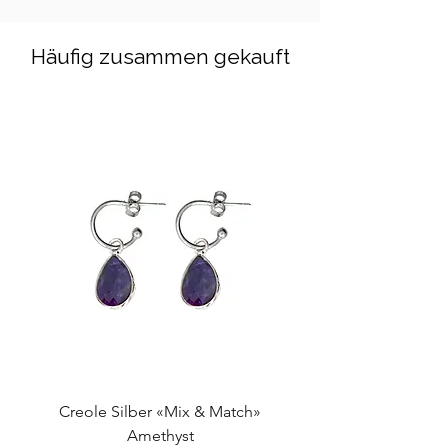
mit A-Post. Ab CHF 100.- Bestellwert
ist der Versand kostenlos. Weitere
Häufig zusammen gekauft
Details siehe
hier
.
Creole Silber «Mix & Match»
Amethyst