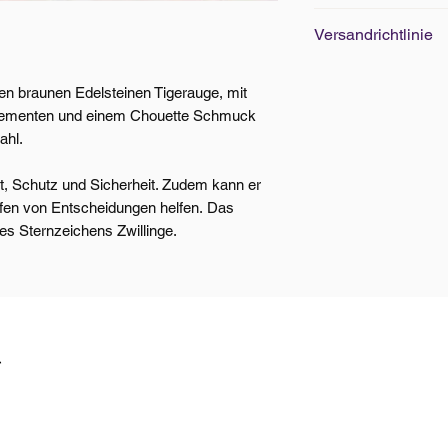
Edelsteine Grösse
Versandrichtlinie
Armbänder Standar
Versand innerhalb 
en braunen Edelsteinen Tigerauge, mit
Ab CHF 100.- Beste
-Elementen und einem Chouette Schmuck
kostenlos. Weitere
ahl.
ut, Schutz und Sicherheit. Zudem kann er
ffen von Entscheidungen helfen. Das
des Sternzeichens Zwillinge.
t