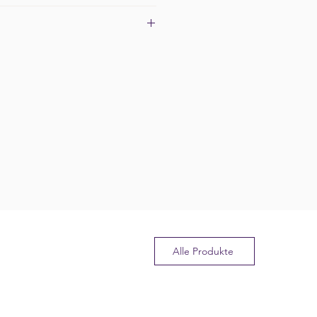
: Ø 3-4mm
d-Grösse: 18cm (elastisch)
von 5-7 Werktagen mit A-Post.
llwert ist der Versand
 Details siehe
hier
.
Alle Produkte