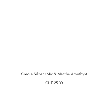
Creole Silber «Mix & Match» Amethyst
Preis
CHF 25.00