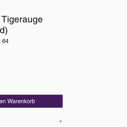
 Tigerauge
d)
: 64
Preis
den Warenkorb