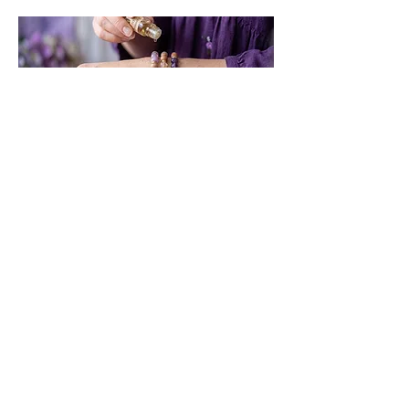
Geschenke für jeden Anlass
Ob für Sie, für Ihn oder für Kinder –
Schmuck, der eine besondere
Bedeutung trägt. Finde das passende
Geschenk für jeden Anlass.
Geschenke entdecken