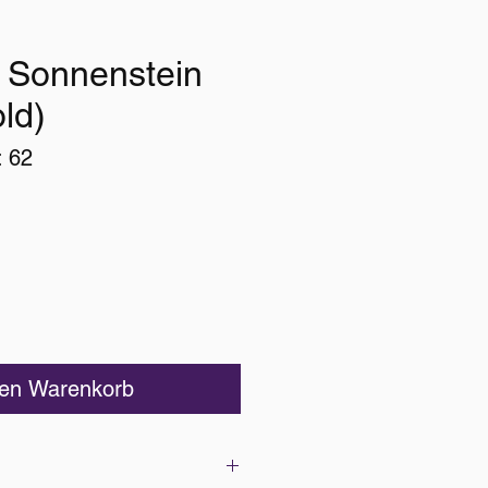
 Sonnenstein
ld)
: 62
Preis
den Warenkorb