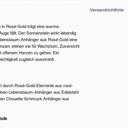
Edelsteine Grösse
Versandrichtlinie
Armbänder Standar
Versand innerhalb 
in Rosé‑Gold trägt eine warme,
Ab CHF 100.- Beste
 Auge fällt. Der Sonnenstein wirkt lebendig
kostenlos. Weitere
e Lebensbaum‑Anhänger aus Rosé-Gold eine
insam stehen sie für Wachstum, Zuversicht
it offenem Herzen zu gehen. Ein
htigkeit zugleich ausstrahlt.
zt durch Rosé‑Gold‑Elemente aus rosé-
 einen Lebensbaum‑Anhänger aus Edelstahl
chen Chouette Schmuck Anhänger aus
bols