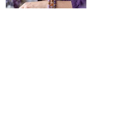
Geschenke für jeden Anlass
Ob für Sie, für Ihn oder für Kinder –
Schmuck, der eine besondere
Bedeutung trägt. Finde das passende
Geschenk für jeden Anlass.
Geschenke entdecken