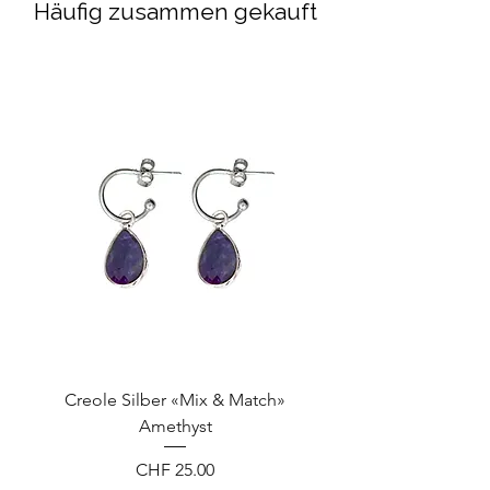
Häufig zusammen gekauft
Details siehe
hier
.
Creole Silber «Mix & Match»
Amethyst
Preis
CHF 25.00