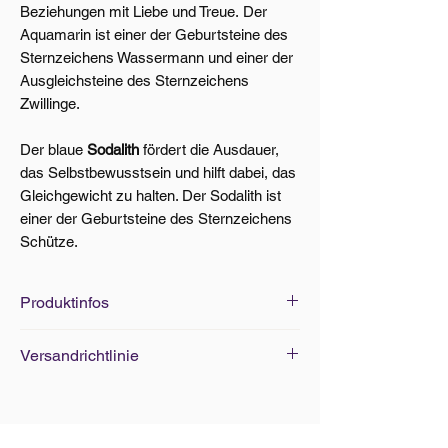
Beziehungen mit Liebe und Treue. Der
Aquamarin ist einer der Geburtsteine des
Sternzeichens Wassermann und einer der
Ausgleichsteine des Sternzeichens
Zwillinge.
Der blaue
Sodalith
fördert die Ausdauer,
das Selbstbewusstsein und hilft dabei, das
Gleichgewicht zu halten. Der Sodalith ist
einer der Geburtsteine des Sternzeichens
Schütze.
Produktinfos
Edelsteine: Ø 8mm
Versandrichtlinie
Standard-Grösse: 20/21cm (elastisch)
Versand innerhalb von 5-7 Werktagen
mit A-Post. Ab CHF 100.- Bestellwert
ist der Versand kostenlos. Weitere