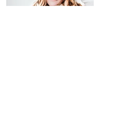
Die Story hinter Chouette
Schmuck
Chouette Schmuck entstand 2016 aus
der Leidenschaft für Edelsteine und der
Idee, handgemachten Schmuck mit
Bedeutung in der Schweiz zu schaffen.
Story entdecken
Crystal-Energy -
Edelsteinwirkung